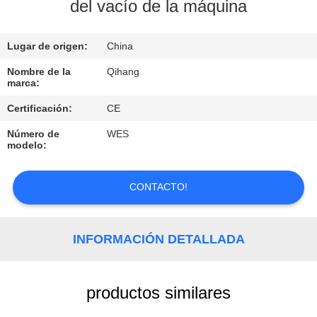
del vacío de la máquina
CONTROL
Lugar de origen:
China
DE
CALIDAD
Nombre de la
Qihang
marca:
Certificación:
CE
ÉNTRENOS
Número de
WES
EN
modelo:
CONTACTO
CON
CONTACTO!
PIDA
INFORMACIÓN DETALLADA
UNA
CITA
productos similares