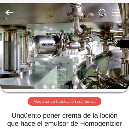
fabricación
cosmética
Proveedor.
Copyright
©
2020
-
2022
HOGAR
cosmetic-
makingmachine.com.
All
Rights
Reserved.
PRODUCTOS
SOBRE
NOSOTROS
VIAJE
DE
Máquina de fabricación cosmética
LA
Ungüento poner crema de la loción
FÁBRICA
que hace el emulsor de Homogenizier