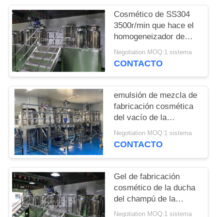
NOTICIAS
Cosmético de SS304
3500r/min que hace el
CASOS
homogeneizador de
mezcla de la máquina
Negotiation MOQ:1 sistema
CONTACTO
emulsión de mezcla de
fabricación cosmética
del vacío de la
máquina del champú
Negotiation MOQ:1 sistema
del acondicionador
CONTACTO
15kW
Gel de fabricación
cosmético de la ducha
del champú de la
máquina de SUS316L
Negotiation MOQ:1 sistema