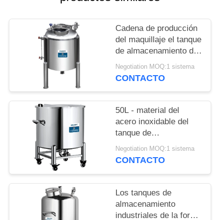
NOTICIAS
Cadena de producción
CASOS
del maquillaje el tanque
de almacenamiento del
acero inoxidable, el
Negotiation MOQ:1 sistema
tanque de
CONTACTO
almacenamiento líquido
portátil
50L - material del
acero inoxidable del
tanque de
almacenamiento de la
Negotiation MOQ:1 sistema
crema 20000L garantía
CONTACTO
de 1 año
Los tanques de
almacenamiento
industriales de la forma