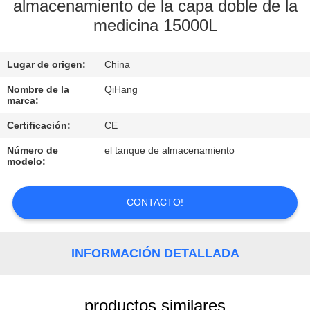
almacenamiento de la capa doble de la
medicina 15000L
CONTROL
DE
Lugar de origen:
China
CALIDAD
Nombre de la
QiHang
marca:
ÉNTRENOS
Certificación:
CE
EN
Número de
el tanque de almacenamiento
CONTACTO
modelo:
CON
CONTACTO!
PIDA
UNA
INFORMACIÓN DETALLADA
CITA
productos similares