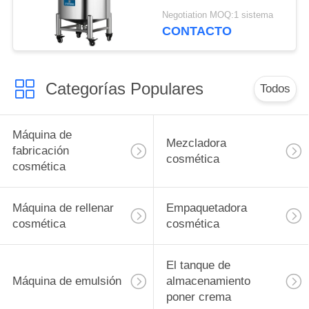
cilíndrica, el tanque
Negotiation MOQ:1 sistema
farmacéutico/de la
CONTACTO
comida de
almacenamiento
Categorías Populares
Todos
Máquina de
Mezcladora
fabricación
cosmética
cosmética
Máquina de rellenar
Empaquetadora
cosmética
cosmética
El tanque de
Máquina de emulsión
almacenamiento
poner crema