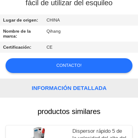
fácil de utilizar del esquileo
CONTROL
Lugar de origen:
CHINA
DE
CALIDAD
Nombre de la
Qihang
marca:
Certificación:
CE
ÉNTRENOS
EN
CONTACTO!
CONTACTO
CON
INFORMACIÓN DETALLADA
PIDA
productos similares
UNA
CITA
Dispersor rápido 5 de