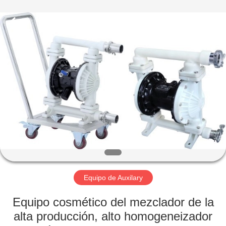
fabricación
cosmética
Proveedor.
Copyright
©
2020
-
2023
HOGAR
cosmetic-
makingmachine.com.
All
Rights
Reserved.
PRODUCTOS
SOBRE
NOSOTROS
VIAJE
DE
Equipo de Auxilary
LA
Equipo cosmético del mezclador de la
FÁBRICA
alta producción, alto homogeneizador