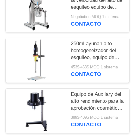
la velocidad del alto del
NOTICIAS
esquileo equipo de
Auxilary - capacidad de
Negotiation MOQ:1 sistema
CASOS
cargamento 250ml
CONTACTO
250ml ayunan alto
homogeneizador del
esquileo, equipo de
mezcla del alto
453$-463$ MOQ:1 sistema
esquileo del laboratorio
CONTACTO
Equipo de Auxilary del
alto rendimiento para la
aprobación cosmética
del CE/ISO de Mxing
389$-409$ MOQ:1 sistema
CONTACTO