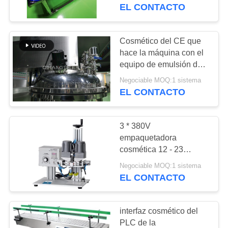
100W 15p
EL CONTACTO
CONTROL
DE
Cosmético del CE que
CALIDAD
hace la máquina con el
equipo de emulsión del
homogeneizador de la
Negociable MOQ:1 sistema
ÉNTRENOS
plataforma de la
EL CONTACTO
operación
EN
CONTACTO
3 * 380V
CON
empaquetadora
cosmética 12 - 23
casos/velocidad de
NOTICIAS
Negociable MOQ:1 sistema
empaquetado del minuto
EL CONTACTO
CASOS
interfaz cosmético del
PLC de la