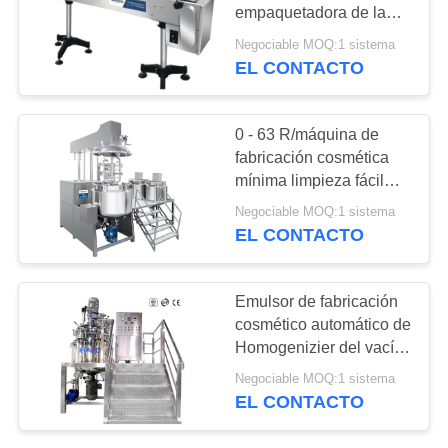
PIDA
empaquetadora de la
UNA
impulsión del cilindro
Negociable MOQ:1 sistema
6.5kw controlado
EL CONTACTO
CITA
MAPA
0 - 63 R/máquina de
fabricación cosmética
DEL
mínima limpieza fácil
SITIO
para farmacéutico
Negociable MOQ:1 sistema
EL CONTACTO
PRIVACY
POLICY
Emulsor de fabricación
cosmético automático de
Homogenizier del vacío
del ungüento de la
Negociable MOQ:1 sistema
loción de la crema de la
EL CONTACTO
máquina