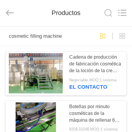
Qihang
Machinery
&
Productos
Equipment
Co.,
Ltd.
All
Rights
HOGAR
Reserved.
cosmetic filling machine
PRODUCTOS
Cadena de producción
de fabricación cosmética
SOBRE
de la loción de la crema
NOSOTROS
dental de la máquina del
Negociable MOQ:1 sistema
ungüento
EL CONTACTO
homogeneizador de
VIAJE
emulsión del mezclador
DE
del vacío
Botellas por minuto
cosméticas de la
LA
máquina de rellenar 60
FÁBRICA
del perfume del GMP
825$-1024$ MOQ:1 sistema