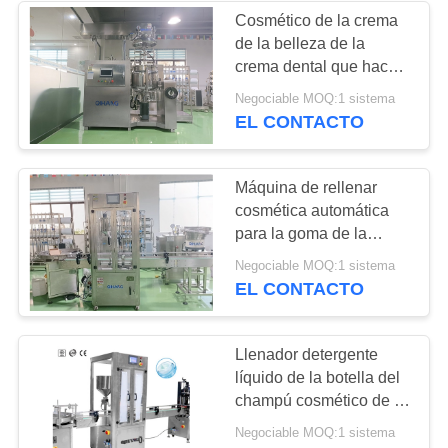
Cosmético de la crema
de la belleza de la
crema dental que hace
emulsor del vacío de la
Negociable MOQ:1 sistema
máquina el
EL CONTACTO
homogeneizador inferior
de la mayonesa
Máquina de rellenar
cosmética automática
para la goma de la
crema de cara del
Negociable MOQ:1 sistema
esmalte de uñas
EL CONTACTO
Llenador detergente
líquido de la botella del
champú cosmético de la
máquina de rellenar
Negociable MOQ:1 sistema